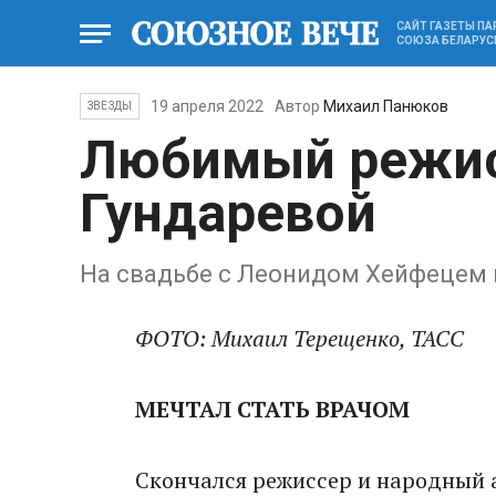
САЙТ ГАЗЕТЫ П
СОЮЗА БЕЛАРУС
19 апреля 2022
Автор
Михаил Панюков
ЗВЕЗДЫ
Любимый режис
Гундаревой
На свадьбе с Леонидом Хейфецем 
ФОТО: Михаил Тереще
нко, ТАСС
МЕЧТАЛ СТАТЬ ВРАЧОМ
Скончался режиссер и народный а