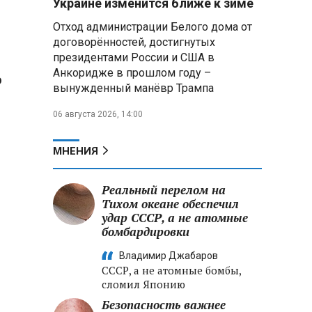
Украине изменится ближе к зиме
наследии
Отход администрации Белого дома от
договорённостей, достигнутых
Бурляев раскритиковал
президентами России и США в
«теневой прокат» и призвал
продвигать отечественное кино
Анкоридже в прошлом году –
ю
вынужденный манёвр Трампа
Александр Лукашенко
06 августа 2026, 14:00
провел кадровые перестановки
в руководстве Следственного
комитета и внутренних войск
МНЕНИЯ
МВД
Реальный перелом на
Ольга Казакова: Система
сохранения исторической
Тихом океане обеспечил
памяти в России сформирована,
удар СССР, а не атомные
но требует дальнейшего
бомбардировки
укрепления
Владимир Джабаров
СССР, а не атомные бомбы,
сломил Японию
Безопасность важнее