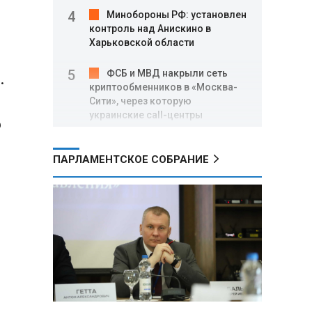
Минобороны РФ: установлен
контроль над Анискино в
о
Харьковской области
ФСБ и МВД накрыли сеть
.
криптообменников в «Москва-
Сити», через которую
украинские call-центры
о
выводили похищенные деньги
ПАРЛАМЕНТСКОЕ СОБРАНИЕ
Турчин: Механизм
промкооперации в ЕАЭС «не
заработал в полную силу»,
нужны доработки
В Беларуси установили
сроки сбора брусники и клюквы:
за нарушение грозят крупные
штрафы
Александр Лукашенко