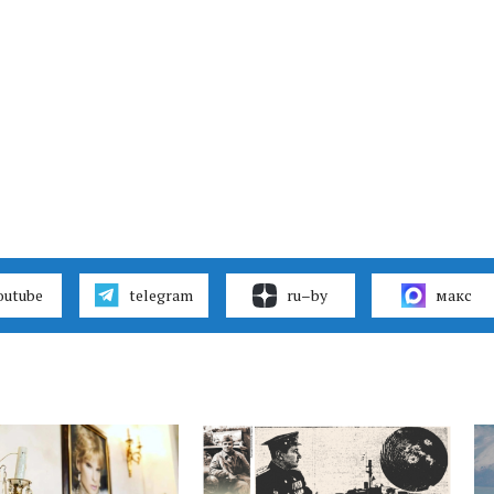
outube
telegram
ru–by
макс