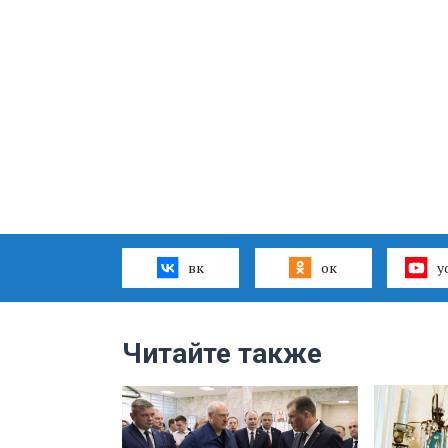
вк
ок
y
Читайте также