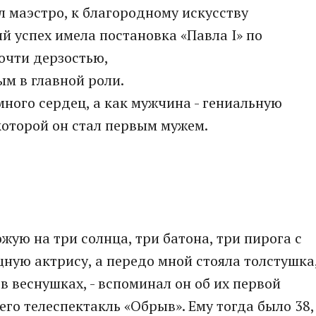
л маэстро, к благородному искусству
 успех имела постановка «Павла I» по
очти дерзостью,
м в главной роли.
ного сердец, а как мужчина - гениальную
которой он стал первым мужем.
ожую на три солнца, три батона, три пирога с
щную актрису, а передо мной стояла толстушка
 в веснушках, - вспоминал он об их первой
 его телеспектакль «Обрыв». Ему тогда было 38,