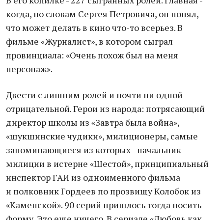
В его копилке - 227 сыгранных ролей. Главная -
когда, по словам Сергея Петровича, он понял,
что может делать в кино что-то всерьез. В
фильме «Журналист», в котором сыграл
провинциала: «Очень похож был на меня
персонаж».
Двести с лишним ролей и почти ни одной
отрицательной. Герои из народа: потрясающий
директор школы из «Завтра была война»,
«шукшинские чудики», милиционеры, самые
запоминающиеся из которых - начальник
милиции в истерне «Шестой», принципиальный
инспектор ГАИ из одноименного фильма
и полковник Гордеев по прозвищу Колобок из
«Каменской». 90 серий пришлось тогда носить
форму. Это еще ничего. В cериале «Любовь как