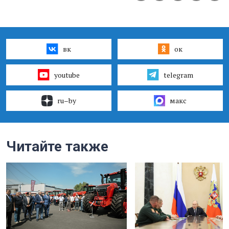
вк
ок
youtube
telegram
ru–by
макс
Читайте также