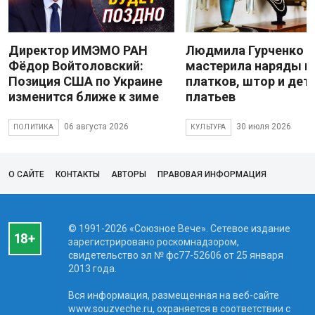
Директор ИМЭМО РАН
Людмила Гурченко
Фёдор Войтоловский:
мастерила наряды и
Позиция США по Украине
платков, штор и дет
изменится ближе к зиме
платьев
06 августа 2026
30 июля 2026
ПОЛИТИКА
КУЛЬТУРА
О САЙТЕ
КОНТАКТЫ
АВТОРЫ
ПРАВОВАЯ ИНФОРМАЦИЯ
© 1991-2026 «Союзное Вече». Сетевое издание
зарегистрировано роскомнадзором,
свидетельство эл № фc77-52606 от 25 января
2013 года.
Вся информация, размещенная на веб-сайте
www.souzveche.ru, охраняется в соответствии с