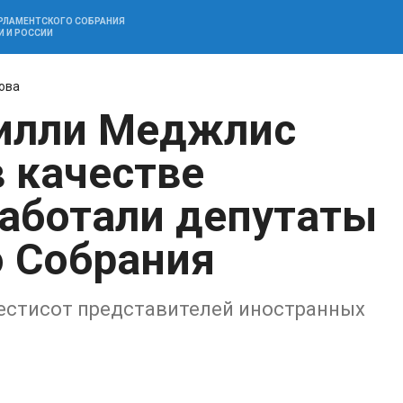
АРЛАМЕНТСКОГО СОБРАНИЯ
И И РОССИИ
ова
Милли Меджлис
 качестве
аботали депутаты
 Cобрания
естисот представителей иностранных