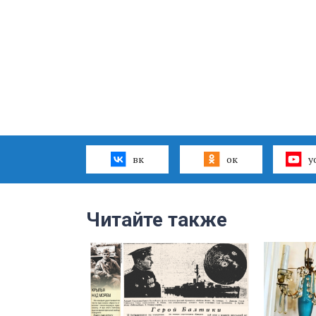
вк
ок
y
Читайте также