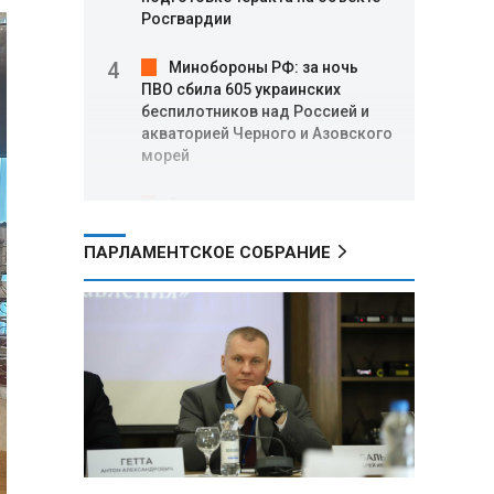
Росгвардии
Минобороны РФ: за ночь
ПВО сбила 605 украинских
беспилотников над Россией и
акваторией Черного и Азовского
морей
Где проголосовать
россиянам в Беларуси на
выборах в Госдуму 20 сентября
ПАРЛАМЕНТСКОЕ СОБРАНИЕ
В ООН осудили атаки,
приведшие к гибели детей в
Белгородской области и под
Геленджиком
Пять месяцев один на
позиции: боец с позывным Гуль
отбивал атаки ВСУ под ударами
дронов