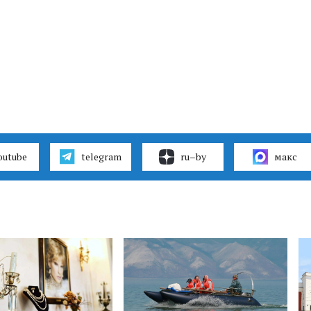
outube
telegram
ru–by
макс