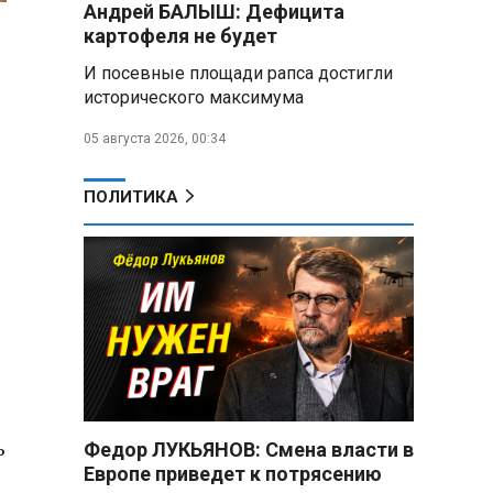
Андрей БАЛЫШ: Дефицита
Владимир Путин:
картофеля не будет
Безопасность в Белгородской
И посевные площади рапса достигли
области — главный приоритет, но
исторического максимума
соцвопросы забывать нельзя
05 августа 2026, 00:34
Год колонии за попытку
«пересидеть» призыв в России:
жителя Славгородского района
ПОЛИТИКА
осудили за уклонение от
службы
В Свердловской области
взорван автомобиль директора
производителя дронов «Упырь»
Российские пловцы
выиграли все золотые медали
первого дня Кубка мира по
ь
зимнему плаванию
Федор ЛУКЬЯНОВ: Смена власти в
Европе приведет к потрясению
Александр Новак: