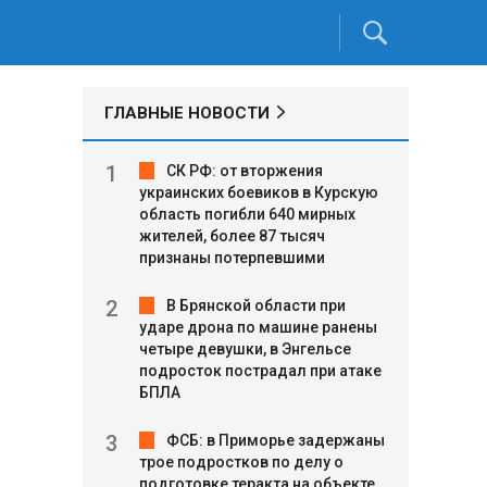
ГЛАВНЫЕ НОВОСТИ
СК РФ: от вторжения
украинских боевиков в Курскую
область погибли 640 мирных
жителей, более 87 тысяч
признаны потерпевшими
В Брянской области при
ударе дрона по машине ранены
четыре девушки, в Энгельсе
подросток пострадал при атаке
БПЛА
ФСБ: в Приморье задержаны
трое подростков по делу о
подготовке теракта на объекте