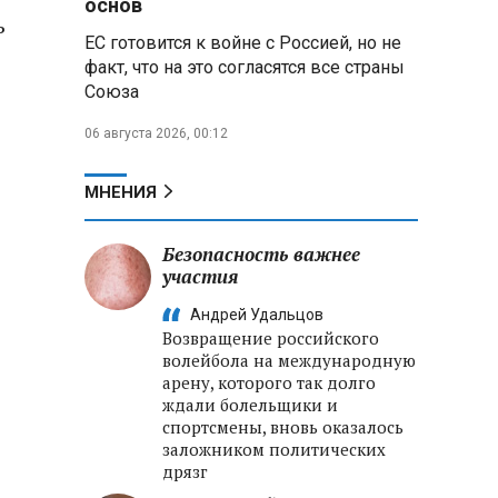
основ
ь
Независимые АЗС начнут
ЕС готовится к войне с Россией, но не
снабжать топливом через
региональных операторов
факт, что на это согласятся все страны
Союза
Беларусь и Россия
06 августа 2026, 00:12
усиливают сотрудничество по
реализации Целей устойчивого
развития
МНЕНИЯ
Минобороны РФ:
Освобождены Зарница и
Безопасность важнее
Рыжевка
участия
Андрей Удальцов
Строительство крупнейшего
Возвращение российского
логцентра Wildberries в
волейбола на международную
Беларуси идет с опережением
арену, которого так долго
графика
ждали болельщики и
спортсмены, вновь оказалось
заложником политических
дрязг