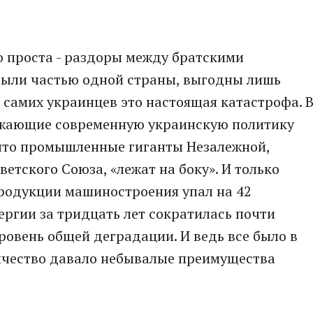
о проста - раздоры между братскими
были частью одной страны, выгодны лишь
я самих украинцев это настоящая катастрофа. 
ожающие современную украинскую политику
 что промышленные гиганты Незалежной,
етского Союза, «лежат на боку». И только
продукции машиностроения упал на 42
ергии за тридцать лет сократилась почти
ровень общей деградации. И ведь все было в
ничество давало небывалые преимущества