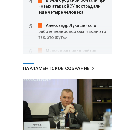
В Белгородской области при
новых атаках ВСУ пострадали
еще четыре человека
Александр Лукашенко о
работе Белкоопсоюза: «Если это
так, это жуть»
В
Минск возглавил рейтинг
самых популярных зарубежных
городов у российских туристов
ПАРЛАМЕНТСКОЕ СОБРАНИЕ
Минобороны РФ: при
освобождении Анискино ВСУ
понесли большие потери, часть
военных сдалась в плен
Александр Лукашенко:
Россияне «услышали батьку» и
скупают пустующие дома в
белорусских деревнях