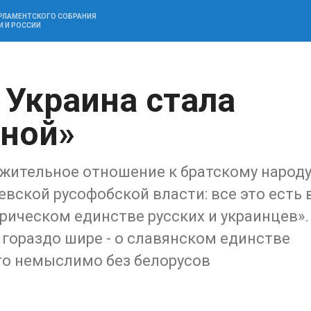
АРЛАМЕНТСКОГО СОБРАНИЯ
И И РОССИИ
 Украина стала
аной»
жительное отношение к братскому народ
евской русофобской власти: все это есть 
рическом единстве русских и украинцев».
 гораздо шире - о славянском единстве
сто немыслимо без белорусов