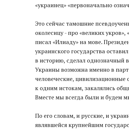
«украинец» «первоначально озна
Это сейчас тамошние псевдоучен
околесицу - про «великих укров», 
писал «Илиаду» на мове. Президе
украинского государства оставил
в историю, сделал однозначный в
Украины возможна именно в партн
человеческие, цивилизационные 
к одним истокам, закалялись об
Вместе мы всегда были и будем м
По его словам, и русские, и укра
являвшейся крупнейшим государс