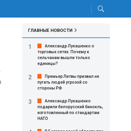
ГЛАВНЫЕ НОВОСТИ
Александр Лукашенко о
торговых сетях: Почему к
сельчанам вышли только
единицы?
у
Премьер Литвы призвал не
в
пугать людей угрозой со
стороны РФ
Александр Лукашенко
подарили белорусский бинокль,
изготовленный по стандартам
НАТО