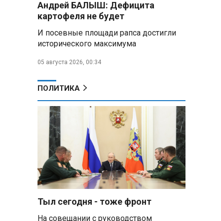
Андрей БАЛЫШ: Дефицита
Алесандр Лукашенко назвал
картофеля не будет
работу сельской торговли
«неудовлетворительной» и
И посевные площади рапса достигли
возмутился «просрочкой и
исторического максимума
тухлятиной»
05 августа 2026, 00:34
Владимир Путин обсудил с
Совбезом дополнительные
меры по защите инфраструктуры
ПОЛИТИКА
от терактов
Минобороны РФ: «Искандер»
уничтожил эшелон с техникой
ВСУ в Днепропетровской
области
Главы правительств ЕАЭС
подписали три соглашения по
e‑торговле, биржевому рынку и
ученым званиям
Тыл сегодня - тоже фронт
На совещании с руководством