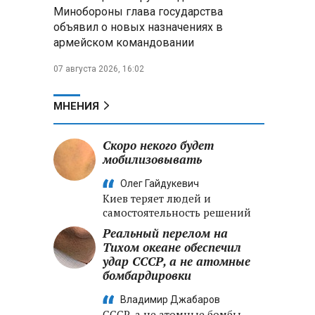
Александр Лукашенко:
Минобороны глава государства
Хотите «собирать сливки» в
объявил о новых назначениях в
городах — отвечайте и за
армейском командовании
отдалённые деревни
07 августа 2026, 16:02
Минобороны РФ: установлен
контроль над Анискино в
Харьковской области
МНЕНИЯ
ФСБ и МВД накрыли сеть
Скоро некого будет
криптообменников в «Москва-
мобилизовывать
Сити», через которую
украинские call-центры
Олег Гайдукевич
выводили похищенные деньги
Киев теряет людей и
самостоятельность решений
Реальный перелом на
Тихом океане обеспечил
удар СССР, а не атомные
бомбардировки
Владимир Джабаров
СССР, а не атомные бомбы,