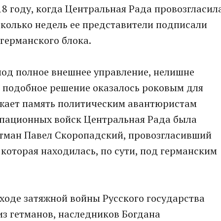
18 году, когда Центральная Рада провозгласил
сколько недель ее представители подписали
германского блока.
 под полное внешнее управление, нелишне
у, подобное решение оказалось роковым для
ежает память политическим авантюристам
упационных войск Центральная Рада была
гетман Павел Скоропадский, провозгласивший
которая находилась, по сути, под германским
 ходе затяжной войны Русского государства
из гетманов, наследников Богдана