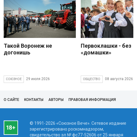
Такой Воронеж не
Первоклашки - без
догонишь
«домашки»
29 июля 2026
08 августа 2026
СОЮЗНОЕ
ОБЩЕСТВО
О САЙТЕ
КОНТАКТЫ
АВТОРЫ
ПРАВОВАЯ ИНФОРМАЦИЯ
© 1991-2026 «Союзное Вече». Сетевое издание
зарегистрировано роскомнадзором,
свидетельство эл № фc77-52606 от 25 января