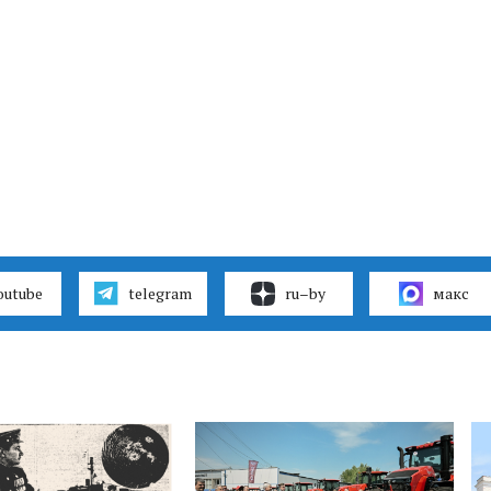
outube
telegram
ru–by
макс