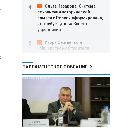
Ольга Казакова: Система
и
сохранения исторической
памяти в России сформирована,
но требует дальнейшего
укрепления
Игорь Сергеенко в
«Минскстрое»: Строители
формируют новый облик страны
о
и должны активнее участвовать
в улучшении охраны труда
ПАРЛАМЕНТСКОЕ СОБРАНИЕ
МИД РФ: Поездка
Зеленского в США не принесла
ожидаемых результатов
Белорусские школьники
собрали первые «космические»
томаты из семян, побывавших
на орбите