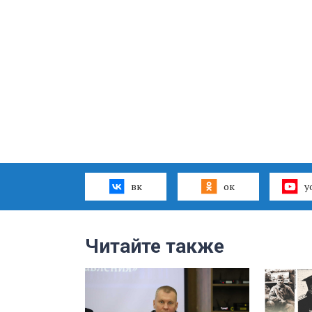
вк
ок
y
Читайте также