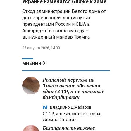
Украине изменится ближе к зиме
летательных аппаратов
Отход администрации Белого дома от
договорённостей, достигнутых
Президент Алжира готовится
президентами России и США в
к визиту в Беларусь — МИД
Алжира
Анкоридже в прошлом году –
вынужденный манёвр Трампа
Лантратова: судьба около
06 августа 2026, 14:00
300 жителей Курской области,
попавших в плен после
вторжения боевиков, остается
МНЕНИЯ
неизвестной
Реальный перелом на
Второй энергоблок БелАЭС
вновь вышел на номинальную
Тихом океане обеспечил
мощность после диагностики
удар СССР, а не атомные
оборудования
бомбардировки
Владимир Джабаров
СССР, а не атомные бомбы,
сломил Японию
Безопасность важнее