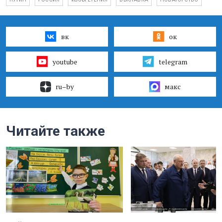
вк
ок
youtube
telegram
ru–by
макс
Читайте также