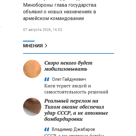
Александр Лукашенко:
Минобороны глава государства
Хотите «собирать сливки» в
объявил о новых назначениях в
городах — отвечайте и за
армейском командовании
отдалённые деревни
07 августа 2026, 16:02
Минобороны РФ: установлен
контроль над Анискино в
Харьковской области
МНЕНИЯ
ФСБ и МВД накрыли сеть
Скоро некого будет
криптообменников в «Москва-
мобилизовывать
Сити», через которую
украинские call-центры
Олег Гайдукевич
выводили похищенные деньги
Киев теряет людей и
самостоятельность решений
Реальный перелом на
Тихом океане обеспечил
удар СССР, а не атомные
бомбардировки
Владимир Джабаров
СССР, а не атомные бомбы,