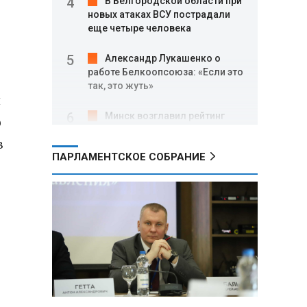
В Белгородской области при
новых атаках ВСУ пострадали
еще четыре человека
Александр Лукашенко о
работе Белкоопсоюза: «Если это
так, это жуть»
й
Минск возглавил рейтинг
о
самых популярных зарубежных
в
городов у российских туристов
ПАРЛАМЕНТСКОЕ СОБРАНИЕ
Минобороны РФ: при
освобождении Анискино ВСУ
понесли большие потери, часть
военных сдалась в плен
Александр Лукашенко:
Россияне «услышали батьку» и
скупают пустующие дома в
белорусских деревнях