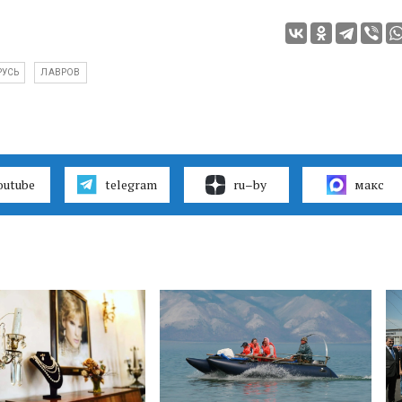
РУСЬ
ЛАВРОВ
outube
telegram
ru–by
макс