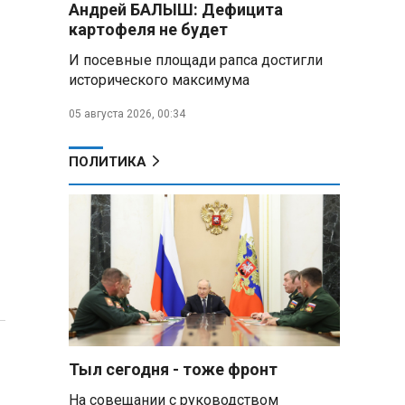
Андрей БАЛЫШ: Дефицита
Алесандр Лукашенко назвал
картофеля не будет
работу сельской торговли
«неудовлетворительной» и
И посевные площади рапса достигли
возмутился «просрочкой и
исторического максимума
тухлятиной»
05 августа 2026, 00:34
Владимир Путин обсудил с
Совбезом дополнительные
меры по защите инфраструктуры
ПОЛИТИКА
от терактов
Минобороны РФ: «Искандер»
уничтожил эшелон с техникой
ВСУ в Днепропетровской
области
Главы правительств ЕАЭС
подписали три соглашения по
e‑торговле, биржевому рынку и
ученым званиям
Тыл сегодня - тоже фронт
На совещании с руководством