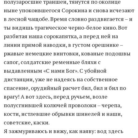
полузаросшие траншеи, тянутся по околице
ныне упокоившегося Сорокина и снова исчезают
в лесной чащобе. Время словно раздвигается – и
ты видишь трагическое черно-белое кино. Вот
разбитая наша сорокапятка, а перед ней на
линии прямой наводки, в густом орешнике –
ржавые немецкие винтовки, кованые подошвы
сапог, солдатские ременные бляхи с
выдавленным «С нами Бог». С убойной
дистанции, уже не надеясь на собственное
спасение, орудийный расчет бил, бил и бил по
врагу! А вот здесь, перед ручьем, возле
полусгнившей колючей проволоки – черепа,
кости, истлевшие обрывки шинелей и наши,
советские, каски.
Я зажмуриваюсь и вижу, как наяву: вод здесь