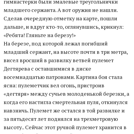
гимнастерки были эмалевые треугольнички
младшего сержанта. А вот оружия не нашли.
Сделав очередную отметку на карте, пошли
дальше, и вдруг кто-то, оглянувшись, крикнул:
«Ребята! Гляньте на березу!»
На березе, под которой лежал погибший
младший сержант, на высоте почти в три метра,
висел вросший в развилку ветвей пулемет
Дегтярева с оставшимися в диске
восемнадцатью патронами. Картина боя стала
ясна: пулеметчик вел огонь, пристроив
«дегтяря» между сучьев молоденькой березки, а
когда его настигла смертельная пуля, откинулся
навзничь. Пулемет же остался в той развилке и
за пятьдесят лет поднялся на трехметровую
высоту.. Сейчас этот ручной пулемет хранится в