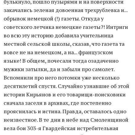
булькнуло, пошло пузырями и на поверхности
закачались зеленая довоенная трехрублевка и...
обрывок немецкой (!) газеты. Откуда у
советского летчика немецкие газеты?! Интриги
во всю эту историю добавила учительница
местной сельской школы, сказав, что газета та
вовсе не на немецком, а на... французском
языке! В общем, почесали тогда озадаченно
мужики затылки, да и забыли про самолет.
Вспомнили про него потомки уже несколько
десятилетий спустя. Случайно узнавшие об этой
истории Кирьянов и его товарищи-поисковики
сначала засели в архивах, где постепенно
прояснилась и истина. Правда, оставалось одно
неизвестное. В те дни в небе над Смоленщиной
вела бои 303-я Гвардейская истребительная