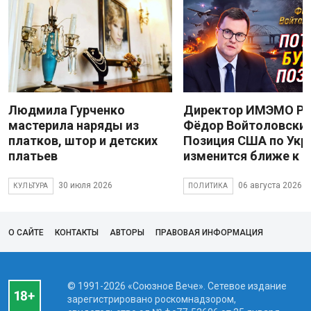
Людмила Гурченко
Директор ИМЭМО Р
мастерила наряды из
Фёдор Войтоловский
платков, штор и детских
Позиция США по Укр
платьев
изменится ближе к 
30 июля 2026
06 августа 2026
КУЛЬТУРА
ПОЛИТИКА
О САЙТЕ
КОНТАКТЫ
АВТОРЫ
ПРАВОВАЯ ИНФОРМАЦИЯ
© 1991-2026 «Союзное Вече». Сетевое издание
зарегистрировано роскомнадзором,