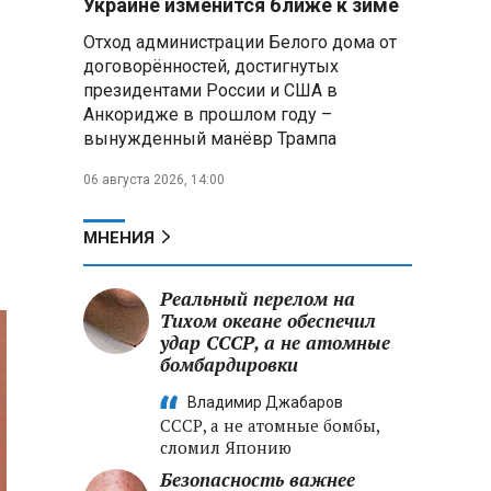
Украине изменится ближе к зиме
летательных аппаратов
Отход администрации Белого дома от
договорённостей, достигнутых
Президент Алжира готовится
президентами России и США в
к визиту в Беларусь — МИД
Алжира
Анкоридже в прошлом году –
вынужденный манёвр Трампа
в
Лантратова: судьба около
06 августа 2026, 14:00
300 жителей Курской области,
попавших в плен после
вторжения боевиков, остается
МНЕНИЯ
неизвестной
Реальный перелом на
Второй энергоблок БелАЭС
вновь вышел на номинальную
Тихом океане обеспечил
мощность после диагностики
удар СССР, а не атомные
оборудования
бомбардировки
Владимир Джабаров
СССР, а не атомные бомбы,
сломил Японию
Безопасность важнее