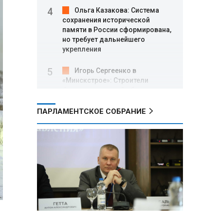
Ольга Казакова: Система
сохранения исторической
памяти в России сформирована,
но требует дальнейшего
укрепления
Игорь Сергеенко в
«Минскстрое»: Строители
формируют новый облик страны
и должны активнее участвовать
в улучшении охраны труда
ПАРЛАМЕНТСКОЕ СОБРАНИЕ
МИД РФ: Поездка
Зеленского в США не принесла
ожидаемых результатов
Белорусские школьники
собрали первые «космические»
томаты из семян, побывавших
на орбите