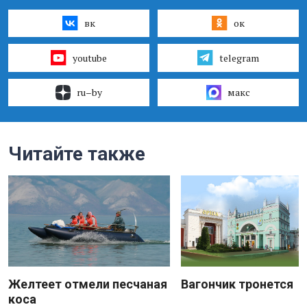
вк
ок
youtube
telegram
ru–by
макс
Читайте также
Желтеет отмели песчаная
Вагончик тронется
коса