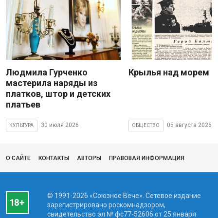
Людмила Гурченко
Крылья над морем
мастерила наряды из
платков, штор и детских
платьев
30 июля 2026
05 августа 2026
КУЛЬТУРА
ОБЩЕСТВО
О САЙТЕ
КОНТАКТЫ
АВТОРЫ
ПРАВОВАЯ ИНФОРМАЦИЯ
© 1991-2026 «Союзное Вече». Сетевое издание
зарегистрировано роскомнадзором,
свидетельство эл № фc77-52606 от 25 января