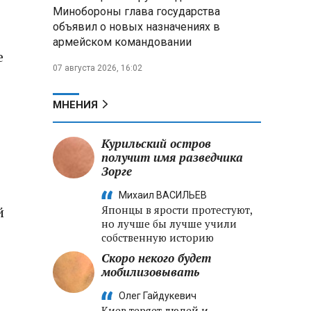
меры по защите инфраструктуры
Минобороны глава государства
от терактов
объявил о новых назначениях в
армейском командовании
Минобороны РФ: «Искандер»
е
уничтожил эшелон с техникой
07 августа 2026, 16:02
ВСУ в Днепропетровской
области
МНЕНИЯ
Главы правительств ЕАЭС
подписали три соглашения по
Курильский остров
e‑торговле, биржевому рынку и
получит имя разведчика
ученым званиям
Зорге
Михаил ВАСИЛЬЕВ
й
Японцы в ярости протестуют,
но лучше бы лучше учили
собственную историю
Скоро некого будет
мобилизовывать
Олег Гайдукевич
Киев теряет людей и