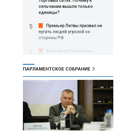
торговых сетях: Почему к
сельчанам вышли только
единицы?
Премьер Литвы призвал не
пугать людей угрозой со
стороны РФ
Александр Лукашенко
подарили белорусский бинокль,
изготовленный по стандартам
ПАРЛАМЕНТСКОЕ СОБРАНИЕ
НАТО
В Белгородской области при
новых атаках ВСУ пострадали
еще четыре человека
Александр Лукашенко о
работе Белкоопсоюза: «Если это
так, это жуть»
Минск возглавил рейтинг