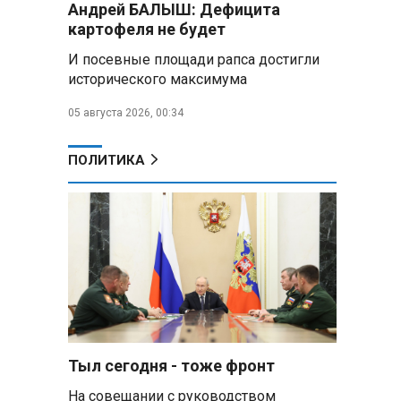
Андрей БАЛЫШ: Дефицита
самых популярных зарубежных
картофеля не будет
городов у российских туристов
И посевные площади рапса достигли
Минобороны РФ: при
исторического максимума
освобождении Анискино ВСУ
понесли большие потери, часть
05 августа 2026, 00:34
военных сдалась в плен
ПОЛИТИКА
Александр Лукашенко:
Россияне «услышали батьку» и
скупают пустующие дома в
белорусских деревнях
Алесандр Лукашенко назвал
работу сельской торговли
«неудовлетворительной» и
возмутился «просрочкой и
тухлятиной»
Тыл сегодня - тоже фронт
Владимир Путин обсудил с
Совбезом дополнительные
На совещании с руководством