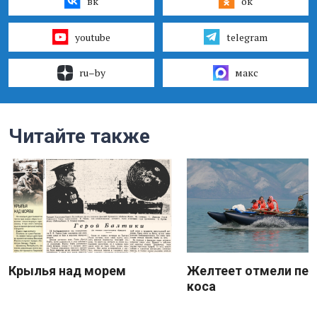
вк
ок
youtube
telegram
ru–by
макс
Читайте также
Крылья над морем
Желтеет отмели пес
коса