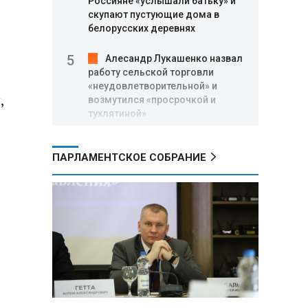
Россияне «услышали батьку» и
скупают пустующие дома в
белорусских деревнях
Алесандр Лукашенко назвал
работу сельской торговли
«неудовлетворительной» и
,
возмутился «просрочкой и
тухлятиной»
Владимир Путин обсудил с
ПАРЛАМЕНТСКОЕ СОБРАНИЕ
Совбезом дополнительные
меры по защите инфраструктуры
от терактов
Минобороны РФ: «Искандер»
уничтожил эшелон с техникой
ВСУ в Днепропетровской
области
Главы правительств ЕАЭС
подписали три соглашения по