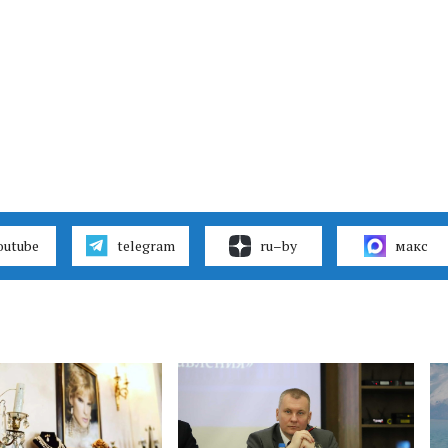
outube
telegram
ru–by
макс