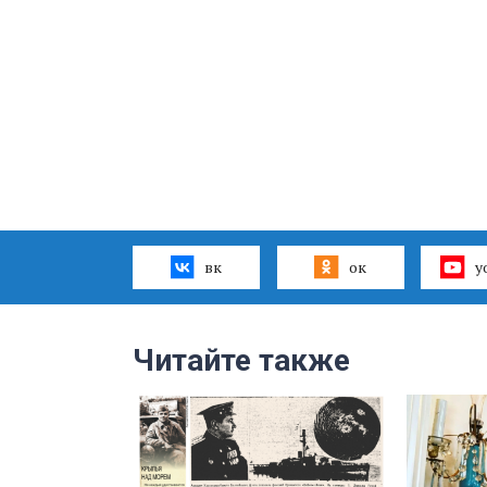
вк
ок
y
Читайте также