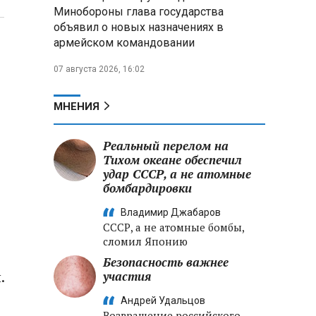
Минобороны глава государства
объявил о новых назначениях в
В Беларуси установили
армейском командовании
сроки сбора брусники и клюквы:
за нарушение грозят крупные
07 августа 2026, 16:02
штрафы
Александр Лукашенко
МНЕНИЯ
раскритиковал брошенные поля
под Вилейкой и потребовал
Реальный перелом на
ввести их в севооборот
Тихом океане обеспечил
удар СССР, а не атомные
Российские хакеры заявили
бомбардировки
о «документальном
подтверждении» участия НАТО в
Владимир Джабаров
ударах по территории РФ
СССР, а не атомные бомбы,
сломил Японию
Безопасность важнее
.
участия
Андрей Удальцов
Возвращение российского