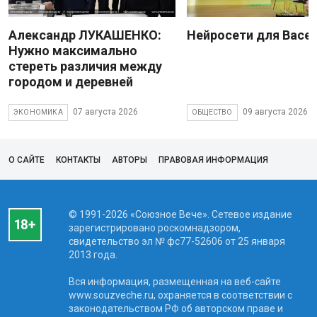
Александр ЛУКАШЕНКО:
Нейросети для Васе
Нужно максимально
стереть различия между
городом и деревней
07 августа 2026
09 августа 2026
ЭКОНОМИКА
ОБЩЕСТВО
О САЙТЕ
КОНТАКТЫ
АВТОРЫ
ПРАВОВАЯ ИНФОРМАЦИЯ
© 1991-2026 «Союзное Вече». Сетевое издание
зарегистрировано роскомнадзором,
свидетельство эл № фc77-52606 от 25 января
2013 года.
Вся информация, размещенная на веб-сайте
www.souzveche.ru, охраняется в соответствии с
законодательством РФ об авторском праве и