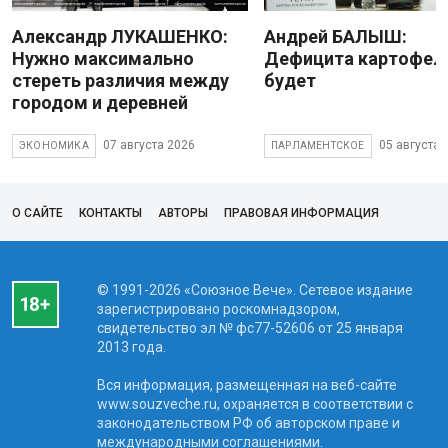
Александр ЛУКАШЕНКО:
Андрей БАЛЫШ:
Нужно максимально
Дефицита картофеля
стереть различия между
будет
городом и деревней
07 августа 2026
05 августа 
ЭКОНОМИКА
ПАРЛАМЕНТСКОЕ
О САЙТЕ
КОНТАКТЫ
АВТОРЫ
ПРАВОВАЯ ИНФОРМАЦИЯ
© 1991-2026 «Союзное Вече». Сетевое издание
зарегистрировано роскомнадзором,
свидетельство эл № фc77-52606 от 25 января
2013 года.
Вся информация, размещенная на веб-сайте
www.souzveche.ru, охраняется в соответствии с
законодательством РФ об авторском праве и
международными соглашениями.