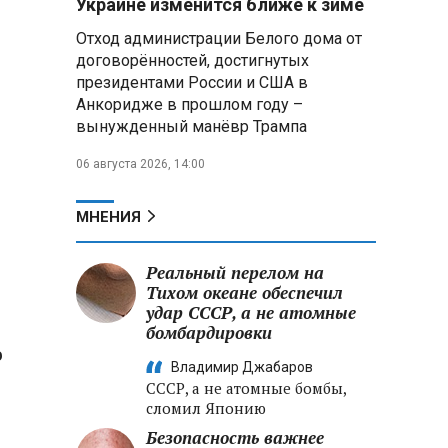
Украине изменится ближе к зиме
летательных аппаратов
Отход администрации Белого дома от
договорённостей, достигнутых
Президент Алжира готовится
президентами России и США в
к визиту в Беларусь — МИД
Алжира
Анкоридже в прошлом году –
вынужденный манёвр Трампа
Лантратова: судьба около
06 августа 2026, 14:00
300 жителей Курской области,
попавших в плен после
вторжения боевиков, остается
МНЕНИЯ
неизвестной
Реальный перелом на
Второй энергоблок БелАЭС
вновь вышел на номинальную
Тихом океане обеспечил
мощность после диагностики
удар СССР, а не атомные
оборудования
бомбардировки
о
Владимир Джабаров
СССР, а не атомные бомбы,
сломил Японию
Безопасность важнее