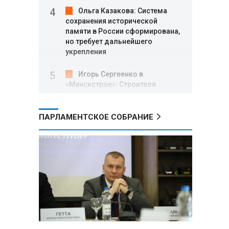
Ольга Казакова: Система
сохранения исторической
памяти в России сформирована,
но требует дальнейшего
укрепления
Игорь Сергеенко в
«Минскстрое»: Строители
формируют новый облик страны
и должны активнее участвовать
в улучшении охраны труда
ПАРЛАМЕНТСКОЕ СОБРАНИЕ
МИД РФ: Поездка
Зеленского в США не принесла
ожидаемых результатов
Белорусские школьники
собрали первые «космические»
томаты из семян, побывавших
на орбите