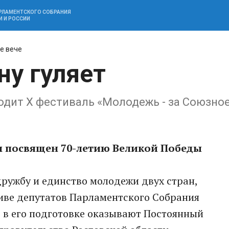
АРЛАМЕНТСКОГО СОБРАНИЯ
И И РОССИИ
е вече
ну гуляет
ходит X фестиваль «Молодежь - за Союзно
 посвящен 70-летию Великой Победы
ружбу и единство молодежи двух стран,
иве депутатов Парламентского Собрания
 в его подготовке оказывают Постоянный