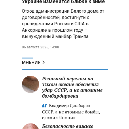
Украине изменится ближе к зиме
летательных аппаратов
Отход администрации Белого дома от
договорённостей, достигнутых
Президент Алжира готовится
президентами России и США в
к визиту в Беларусь — МИД
Алжира
Анкоридже в прошлом году –
вынужденный манёвр Трампа
Лантратова: судьба около
06 августа 2026, 14:00
300 жителей Курской области,
попавших в плен после
вторжения боевиков, остается
МНЕНИЯ
неизвестной
Реальный перелом на
Второй энергоблок БелАЭС
вновь вышел на номинальную
Тихом океане обеспечил
мощность после диагностики
удар СССР, а не атомные
оборудования
бомбардировки
Владимир Джабаров
СССР, а не атомные бомбы,
сломил Японию
Безопасность важнее