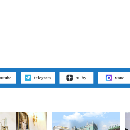
outube
telegram
ru–by
макс