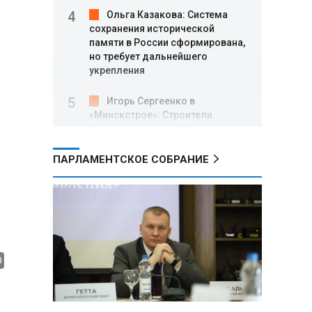
Ольга Казакова: Система
сохранения исторической
памяти в России сформирована,
но требует дальнейшего
укрепления
Игорь Сергеенко в
«Минскстрое»: Строители
формируют новый облик страны
и должны активнее участвовать
в улучшении охраны труда
ПАРЛАМЕНТСКОЕ СОБРАНИЕ
МИД РФ: Поездка
Зеленского в США не принесла
ожидаемых результатов
Белорусские школьники
собрали первые «космические»
томаты из семян, побывавших
на орбите