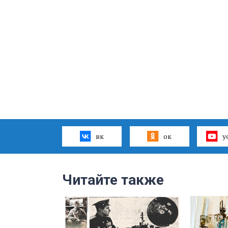
вк
ок
y
Читайте также