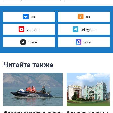
вк
ок
youtube
telegram
ru–by
макс
Читайте также
Желтеет отмели песчаная
Вагончик тронется