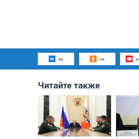
вк
ок
y
Читайте также