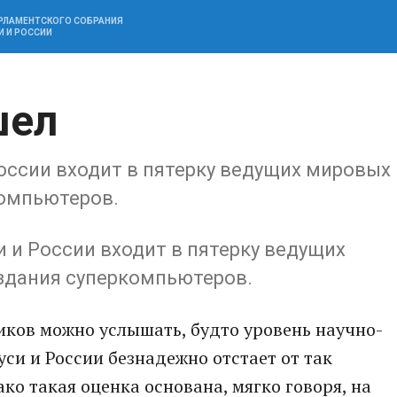
АРЛАМЕНТСКОГО СОБРАНИЯ
И И РОССИИ
шел
оссии входит в пятерку ведущих мировых
компьютеров.
 и России входит в пятерку ведущих
оздания суперкомпьютеров.
иков можно услышать, будто уровень научно-
си и России безнадежно отстает от так
ко такая оценка основана, мягко говоря, на