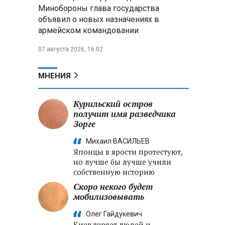
Александр Лукашенко:
Минобороны глава государства
Хотите «собирать сливки» в
объявил о новых назначениях в
городах — отвечайте и за
армейском командовании
отдалённые деревни
07 августа 2026, 16:02
Минобороны РФ: установлен
контроль над Анискино в
Харьковской области
МНЕНИЯ
ФСБ и МВД накрыли сеть
Курильский остров
криптообменников в «Москва-
получит имя разведчика
Сити», через которую
Зорге
украинские call-центры
выводили похищенные деньги
Михаил ВАСИЛЬЕВ
Японцы в ярости протестуют,
но лучше бы лучше учили
собственную историю
Скоро некого будет
мобилизовывать
Олег Гайдукевич
Киев теряет людей и