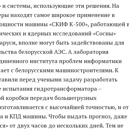
 и системы, использующие эти решения. На
ры находят самое широкое применение в
мощности машины «СКИФ К-500», работающей 
ических и ядерных исследований «Сосны»
руси, вполне могут быть задействованы для
ьства белорусской АЭС. А лаборатория
единенного института проблем информатики
ает с белорусскими машиностроителями. К
тавили перед учеными задачу разработать
е испытания гидротрансформатора –
й коробки передач большегрузных
изготавливается с высочайшей точностью, и от
ва и КПД машины. Чтобы выдать прогноз, даже
я» от двух часов до нескольких дней. Тем не