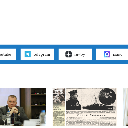
outube
telegram
ru–by
макс