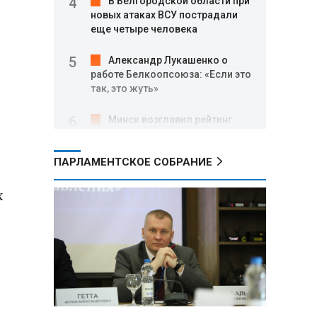
В Белгородской области при
новых атаках ВСУ пострадали
еще четыре человека
Александр Лукашенко о
работе Белкоопсоюза: «Если это
так, это жуть»
Минск возглавил рейтинг
самых популярных зарубежных
городов у российских туристов
ПАРЛАМЕНТСКОЕ СОБРАНИЕ
Минобороны РФ: при
х
освобождении Анискино ВСУ
понесли большие потери, часть
военных сдалась в плен
Александр Лукашенко:
Россияне «услышали батьку» и
скупают пустующие дома в
белорусских деревнях