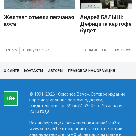
Желтеет отмели песчаная
Андрей БАЛЫШ:
коса
Дефицита картофеля
будет
01 августа 2026
05 августа 
ТУРИЗМ
ПАРЛАМЕНТСКОЕ
О САЙТЕ
КОНТАКТЫ
АВТОРЫ
ПРАВОВАЯ ИНФОРМАЦИЯ
© 1991-2026 «Союзное Вече». Сетевое издание
зарегистрировано роскомнадзором,
свидетельство эл № фc77-52606 от 25 января
2013 года.
Вся информация, размещенная на веб-сайте
www.souzveche.ru, охраняется в соответствии с
законодательством РФ об авторском праве и