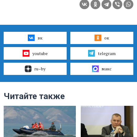
вк
ок
youtube
telegram
ru–by
макс
Читайте также