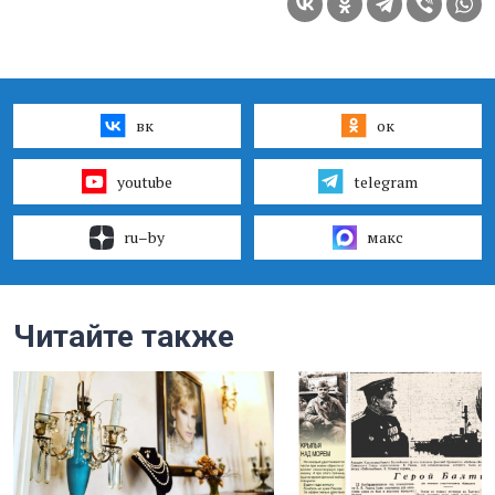
вк
ок
youtube
telegram
ru–by
макс
Читайте также