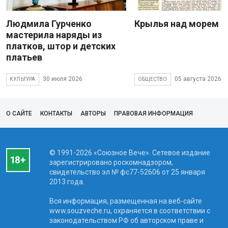
Людмила Гурченко
Крылья над морем
мастерила наряды из
платков, штор и детских
платьев
30 июля 2026
05 августа 2026
КУЛЬТУРА
ОБЩЕСТВО
О САЙТЕ
КОНТАКТЫ
АВТОРЫ
ПРАВОВАЯ ИНФОРМАЦИЯ
© 1991-2026 «Союзное Вече». Сетевое издание
зарегистрировано роскомнадзором,
свидетельство эл № фc77-52606 от 25 января
2013 года.
Вся информация, размещенная на веб-сайте
www.souzveche.ru, охраняется в соответствии с
законодательством РФ об авторском праве и