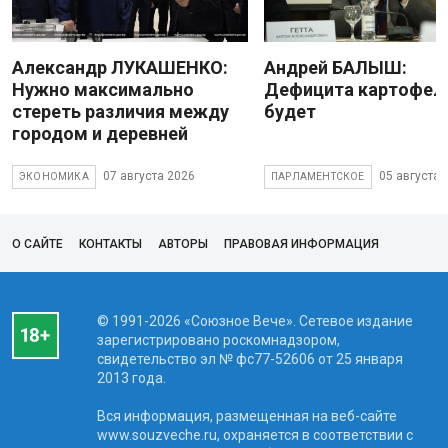
Александр ЛУКАШЕНКО:
Андрей БАЛЫШ:
Нужно максимально
Дефицита картофеля
стереть различия между
будет
городом и деревней
07 августа 2026
05 августа 
ЭКОНОМИКА
ПАРЛАМЕНТСКОЕ
О САЙТЕ
КОНТАКТЫ
АВТОРЫ
ПРАВОВАЯ ИНФОРМАЦИЯ
© 1991-2026 «Союзное Вече». Сетевое издание
зарегистрировано роскомнадзором,
свидетельство эл № фc77-52606 от 25 января
2013 года.
Вся информация, размещенная на веб-сайте
www.souzveche.ru, охраняется в соответствии с