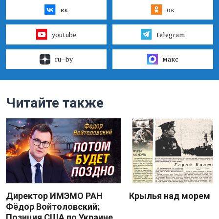
вк
ок
youtube
telegram
ru–by
макс
Читайте также
Директор ИМЭМО РАН
Крылья над морем
Фёдор Войтоловский:
Позиция США по Украине