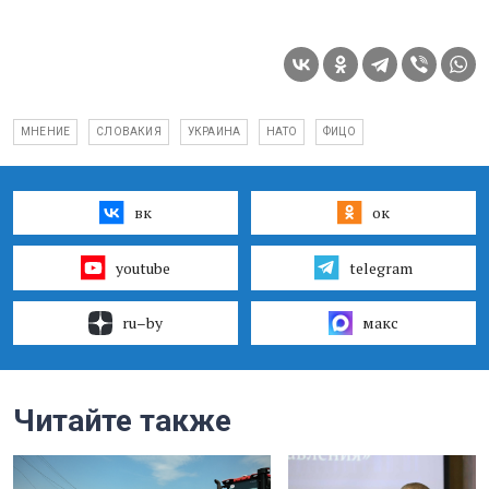
МНЕНИЕ
СЛОВАКИЯ
УКРАИНА
НАТО
ФИЦО
вк
ок
youtube
telegram
ru–by
макс
Читайте также