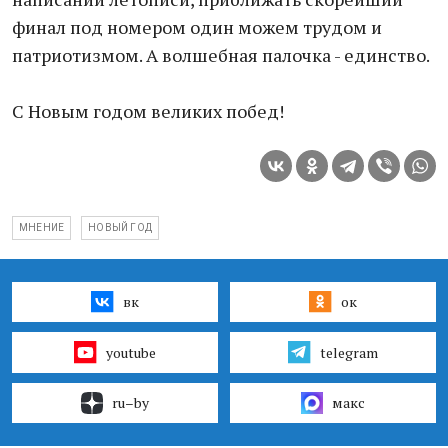
финал под номером один можем трудом и
патриотизмом. А волшебная палочка - единство.
С Новым годом великих побед!
МНЕНИЕ
НОВЫЙ ГОД
вк
ок
youtube
telegram
ru–by
макс