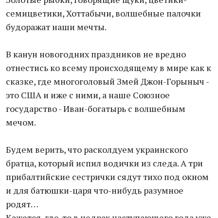
семицветики, Хоттабычи, волшебные палочки
будоражат наши мечты.
В канун новогодних праздников не вредно
отнестись ко всему происходящему в мире как к
сказке, где многоголовый Змей Джон-Горыныч -
это США и иже с ними, а наше Союзное
государство - Иван-богатырь с волшебным
мечом.
Будем верить, что расколдуем украинского
братца, который испил водички из следа. А три
прибалтийские сестрички сядут тихо под окном
и для батюшки-царя что-нибудь разумное
родят…
Кажется, где-то в недрах наступающего года уже