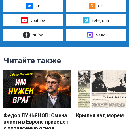
вк
ок
youtube
telegram
ru–by
макс
Читайте также
Федор ЛУКЬЯНОВ: Смена
Крылья над морем
власти в Европе приведет
к потрясению основ