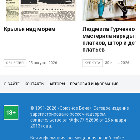
Крылья над морем
Людмила Гурченко
мастерила наряды и
платков, штор и дет
платьев
05 августа 2026
30 июля 2026
ОБЩЕСТВО
КУЛЬТУРА
О САЙТЕ
КОНТАКТЫ
АВТОРЫ
ПРАВОВАЯ ИНФОРМАЦИЯ
© 1991-2026 «Союзное Вече». Сетевое издание
зарегистрировано роскомнадзором,
свидетельство эл № фc77-52606 от 25 января
2013 года.
Вся информация, размещенная на веб-сайте