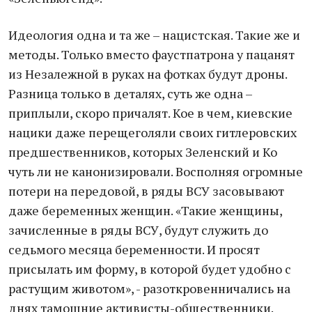
Идеология одна и та же – нацистская. Такие же и
методы. Только вместо фаустпатрона у пацанят
из Незалежной в руках на фотках будут дроны.
Разница только в деталях, суть же одна –
приплыли, скоро причалят. Кое в чем, киевские
нацики даже перещеголяли своих гитлеровских
предшественников, которых Зеленский и Ко
чуть ли не канонизировали. Восполняя огромные
потери на передовой, в ряды ВСУ засовывают
даже беременных женщин. «Такие женщины,
зачисленные в ряды ВСУ, будут служить до
седьмого месяца беременности. И просят
присылать им форму, в которой будет удобно с
растущим животом», - разоткровенничались на
днях тамошние активисты-общественники.