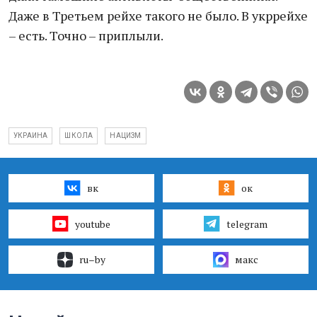
Даже в Третьем рейхе такого не было. В укррейхе
– есть. Точно – приплыли.
УКРАИНА
ШКОЛА
НАЦИЗМ
вк
ок
youtube
telegram
ru–by
макс