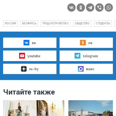
РОССИЯ
БЕЛАРУСЬ
ТРУДОУСТРОЙСТВО
ОБЩЕСТВО
СТУДЕНТЫ
вк
ок
youtube
telegram
ru–by
макс
Читайте также