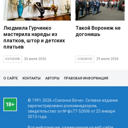
Людмила Гурченко
Такой Воронеж не
мастерила наряды из
догонишь
платков, штор и детских
платьев
30 июля 2026
29 июля 2026
КУЛЬТУРА
СОЮЗНОЕ
О САЙТЕ
КОНТАКТЫ
АВТОРЫ
ПРАВОВАЯ ИНФОРМАЦИЯ
© 1991-2026 «Союзное Вече». Сетевое издание
зарегистрировано роскомнадзором,
свидетельство эл № фc77-52606 от 25 января
2013 года.
Вся информация, размещенная на веб-сайте