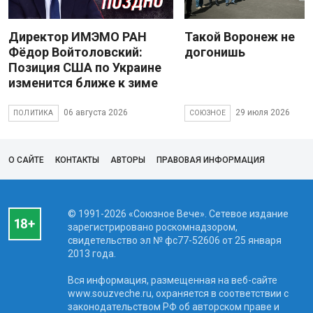
Директор ИМЭМО РАН
Такой Воронеж не
Фёдор Войтоловский:
догонишь
Позиция США по Украине
изменится ближе к зиме
06 августа 2026
29 июля 2026
ПОЛИТИКА
СОЮЗНОЕ
О САЙТЕ
КОНТАКТЫ
АВТОРЫ
ПРАВОВАЯ ИНФОРМАЦИЯ
© 1991-2026 «Союзное Вече». Сетевое издание
зарегистрировано роскомнадзором,
свидетельство эл № фc77-52606 от 25 января
2013 года.
Вся информация, размещенная на веб-сайте
www.souzveche.ru, охраняется в соответствии с
законодательством РФ об авторском праве и