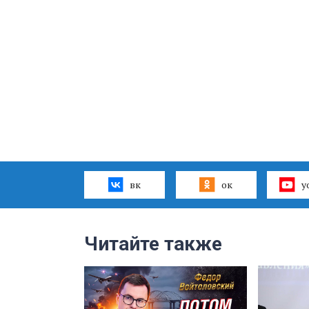
вк
ок
y
Читайте также