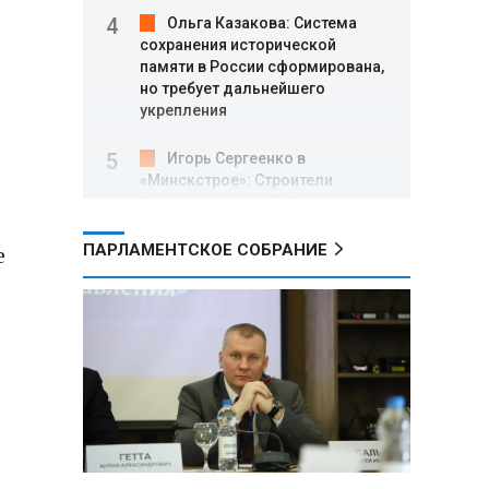
Ольга Казакова: Система
сохранения исторической
памяти в России сформирована,
но требует дальнейшего
укрепления
Игорь Сергеенко в
«Минскстрое»: Строители
формируют новый облик страны
и должны активнее участвовать
в улучшении охраны труда
е
ПАРЛАМЕНТСКОЕ СОБРАНИЕ
МИД РФ: Поездка
Зеленского в США не принесла
ожидаемых результатов
Белорусские школьники
собрали первые «космические»
томаты из семян, побывавших
на орбите