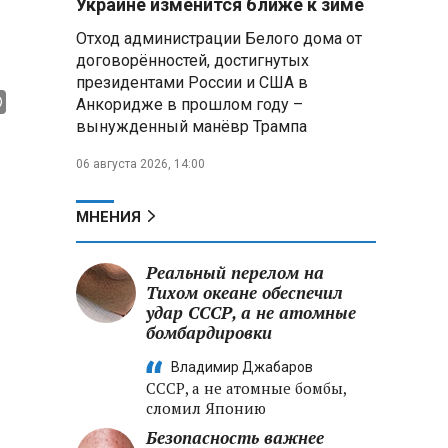
Украине изменится ближе к зиме
летательных аппаратов
Отход администрации Белого дома от
договорённостей, достигнутых
Президент Алжира готовится
президентами России и США в
к визиту в Беларусь — МИД
Алжира
Анкоридже в прошлом году –
вынужденный манёвр Трампа
Лантратова: судьба около
06 августа 2026, 14:00
300 жителей Курской области,
попавших в плен после
вторжения боевиков, остается
МНЕНИЯ
неизвестной
Реальный перелом на
Второй энергоблок БелАЭС
вновь вышел на номинальную
Тихом океане обеспечил
мощность после диагностики
удар СССР, а не атомные
оборудования
бомбардировки
Владимир Джабаров
СССР, а не атомные бомбы,
сломил Японию
Безопасность важнее