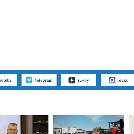
outube
telegram
ru–by
макс