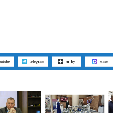
outube
telegram
ru–by
макс