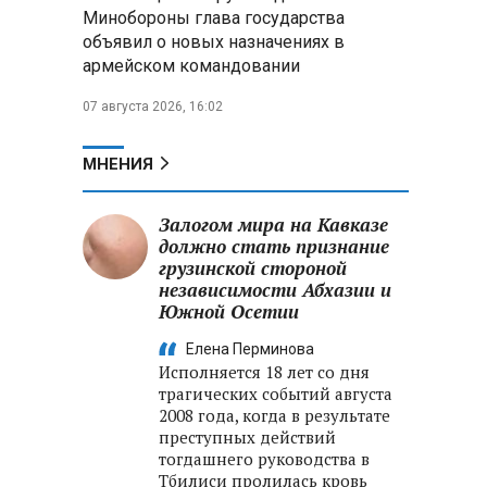
Минобороны РФ: при
Минобороны глава государства
освобождении Анискино ВСУ
объявил о новых назначениях в
понесли большие потери, часть
армейском командовании
военных сдалась в плен
07 августа 2026, 16:02
Александр Лукашенко:
Россияне «услышали батьку» и
скупают пустующие дома в
МНЕНИЯ
белорусских деревнях
Залогом мира на Кавказе
должно стать признание
грузинской стороной
независимости Абхазии и
Южной Осетии
Елена Перминова
Исполняется 18 лет со дня
трагических событий августа
2008 года, когда в результате
преступных действий
тогдашнего руководства в
Тбилиси пролилась кровь