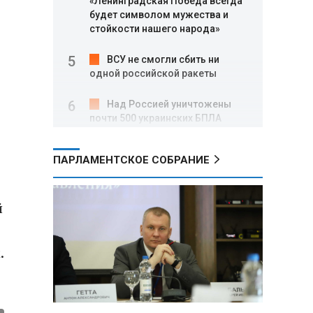
«Ленинградская Победа всегда
будет символом мужества и
стойкости нашего народа»
ВСУ не смогли сбить ни
одной российской ракеты
Над Россией уничтожены
почти 500 украинских БПЛА
Вячеслав Володин: в августе
ПАРЛАМЕНТСКОЕ СОБРАНИЕ
заработали нормы,
направленные на стабилизацию
на топливном рынке, и новые
й
меры поддержки участников
СВО
.
Александр Лукашенко о
торговых сетях: Почему к
сельчанам вышли только
единицы?