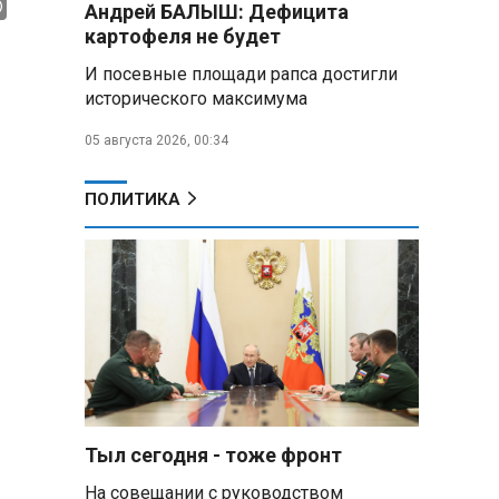
Андрей БАЛЫШ: Дефицита
Премьер Литвы призвал не
картофеля не будет
пугать людей угрозой со
стороны РФ
И посевные площади рапса достигли
исторического максимума
Александр Лукашенко
подарили белорусский бинокль,
05 августа 2026, 00:34
изготовленный по стандартам
НАТО
ПОЛИТИКА
В Белгородской области при
новых атаках ВСУ пострадали
еще четыре человека
Александр Лукашенко о
работе Белкоопсоюза: «Если это
так, это жуть»
Минск возглавил рейтинг
самых популярных зарубежных
Тыл сегодня - тоже фронт
городов у российских туристов
На совещании с руководством