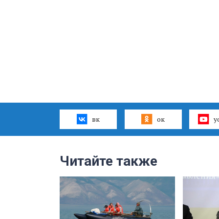
вк
ок
y
Читайте также