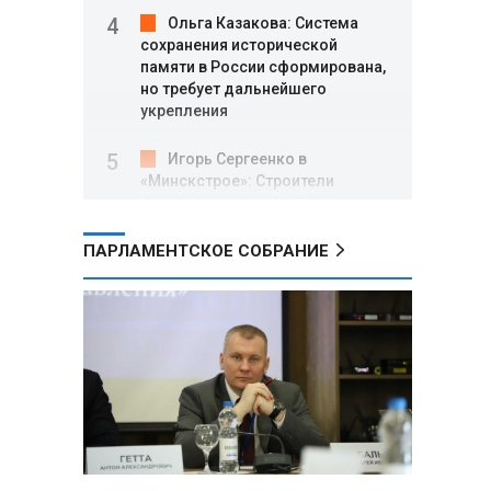
Ольга Казакова: Система
сохранения исторической
памяти в России сформирована,
но требует дальнейшего
укрепления
Игорь Сергеенко в
«Минскстрое»: Строители
формируют новый облик страны
и должны активнее участвовать
в улучшении охраны труда
ПАРЛАМЕНТСКОЕ СОБРАНИЕ
МИД РФ: Поездка
Зеленского в США не принесла
ожидаемых результатов
Белорусские школьники
собрали первые «космические»
томаты из семян, побывавших
на орбите