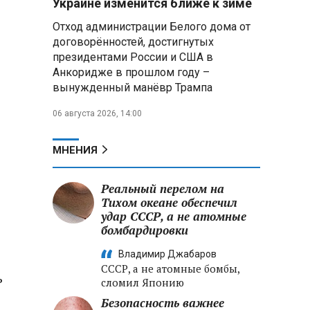
Украине изменится ближе к зиме
летательных аппаратов
Отход администрации Белого дома от
договорённостей, достигнутых
Президент Алжира готовится
президентами России и США в
к визиту в Беларусь — МИД
Алжира
Анкоридже в прошлом году –
вынужденный манёвр Трампа
Лантратова: судьба около
06 августа 2026, 14:00
300 жителей Курской области,
попавших в плен после
вторжения боевиков, остается
МНЕНИЯ
неизвестной
Реальный перелом на
Второй энергоблок БелАЭС
вновь вышел на номинальную
Тихом океане обеспечил
мощность после диагностики
удар СССР, а не атомные
оборудования
бомбардировки
Владимир Джабаров
СССР, а не атомные бомбы,
ь
сломил Японию
Безопасность важнее