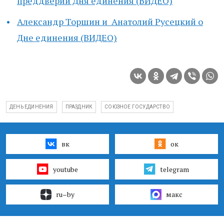
преддверии Дня единения (ВИДЕО)
Александр Торшин и Анатолий Русецкий
о
Дне единения (ВИДЕО)
ДЕНЬ ЕДИНЕНИЯ
ПРАЗДНИК
СОЮЗНОЕ ГОСУДАРСТВО
вк
ок
youtube
telegram
ru–by
макс