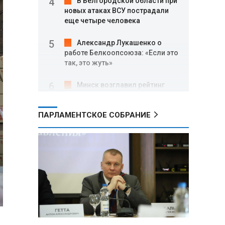
В Белгородской области при
новых атаках ВСУ пострадали
еще четыре человека
Александр Лукашенко о
работе Белкоопсоюза: «Если это
так, это жуть»
Минск возглавил рейтинг
самых популярных зарубежных
городов у российских туристов
ПАРЛАМЕНТСКОЕ СОБРАНИЕ
Минобороны РФ: при
освобождении Анискино ВСУ
понесли большие потери, часть
военных сдалась в плен
Александр Лукашенко:
Россияне «услышали батьку» и
скупают пустующие дома в
белорусских деревнях