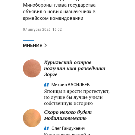
Александр Лукашенко:
Минобороны глава государства
Хотите «собирать сливки» в
объявил о новых назначениях в
городах — отвечайте и за
армейском командовании
отдалённые деревни
07 августа 2026, 16:02
Минобороны РФ: установлен
контроль над Анискино в
Харьковской области
МНЕНИЯ
ФСБ и МВД накрыли сеть
Курильский остров
криптообменников в «Москва-
получит имя разведчика
Сити», через которую
Зорге
украинские call-центры
выводили похищенные деньги
Михаил ВАСИЛЬЕВ
Японцы в ярости протестуют,
но лучше бы лучше учили
собственную историю
Скоро некого будет
мобилизовывать
Олег Гайдукевич
Киев теряет людей и