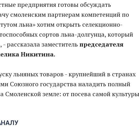
стные предприятия готовы обсуждать
ачу смоленским партнерам компетенций по
тутом льна» хотим открыть селекционно-
тоспособных сортов льна-долгунца, который
, - рассказала заместитель
председателя
елика Никитина.
ску льняных товаров - крупнейший в странах
лами Союзного государства наладить полный
на Смоленской земле: от посева самой культур
АНАЛУ