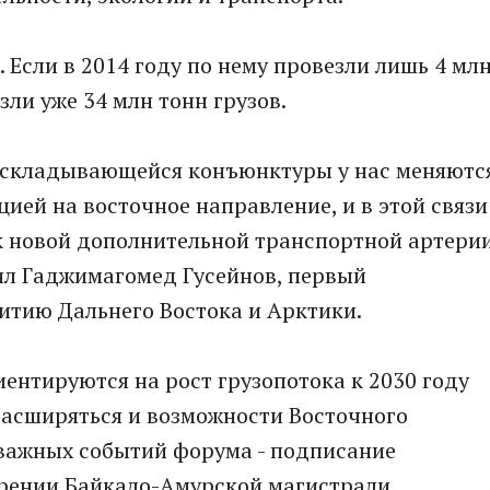
 Если в 2014 году по нему провезли лишь 4 мл
езли уже 34 млн тонн грузов.
м складывающейся конъюнктуры у нас меняютс
ией на восточное направление, и в этой связи
к новой дополнительной транспортной артери
ил Гаджимагомед Гусейнов, первый
итию Дальнего Востока и Арктики.
иентируются на рост грузопотока к 2030 году
 расширяться и возможности Восточного
 важных событий форума - подписание
рении Байкало-Амурской магистрали.