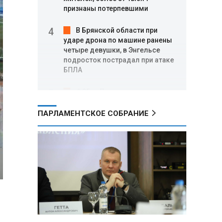
признаны потерпевшими
В Брянской области при
ударе дрона по машине ранены
четыре девушки, в Энгельсе
подросток пострадал при атаке
БПЛА
ФСБ: в Приморье задержаны
трое подростков по делу о
подготовке теракта на объекте
ПАРЛАМЕНТСКОЕ СОБРАНИЕ
Росгвардии
Минобороны РФ: за ночь
ПВО сбила 605 украинских
беспилотников над Россией и
акваторией Черного и Азовского
морей
Где проголосовать
россиянам в Беларуси на