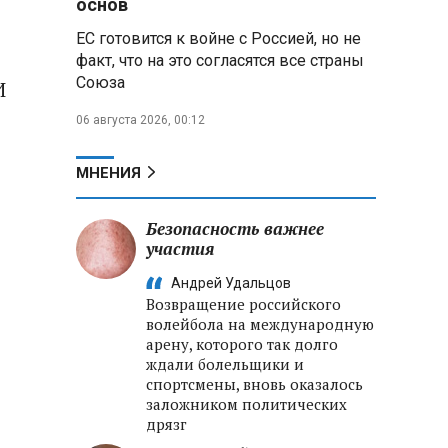
основ
ЕС готовится к войне с Россией, но не
В Свердловской области
взорван автомобиль директора
факт, что на это согласятся все страны
производителя дронов «Упырь»
Союза
И
06 августа 2026, 00:12
Российские пловцы
выиграли все золотые медали
первого дня Кубка мира по
МНЕНИЯ
зимнему плаванию
Безопасность важнее
Александр Новак:
Независимые АЗС начнут
участия
снабжать топливом через
Андрей Удальцов
региональных операторов
Возвращение российского
волейбола на международную
Беларусь и Россия
арену, которого так долго
усиливают сотрудничество по
ждали болельщики и
реализации Целей устойчивого
спортсмены, вновь оказалось
развития
заложником политических
дрязг