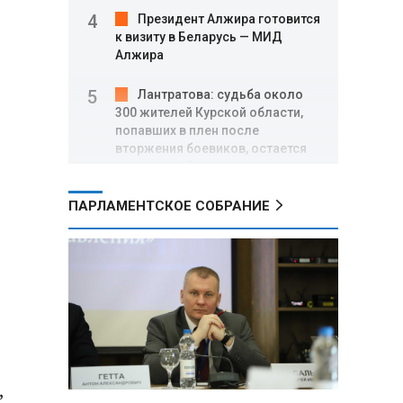
Президент Алжира готовится
к визиту в Беларусь — МИД
Алжира
Лантратова: судьба около
300 жителей Курской области,
попавших в плен после
вторжения боевиков, остается
неизвестной
ПАРЛАМЕНТСКОЕ СОБРАНИЕ
Второй энергоблок БелАЭС
вновь вышел на номинальную
мощность после диагностики
оборудования
СК РФ: от вторжения
украинских боевиков в Курскую
область погибли 640 мирных
жителей, более 87 тысяч
признаны потерпевшими
,