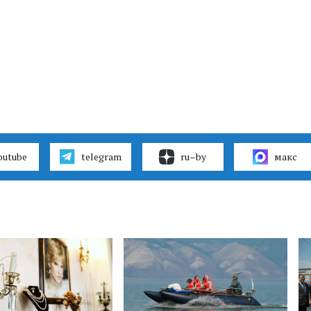
outube
telegram
ru–by
макс