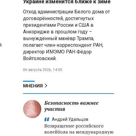
Украине изменится ближе к зиме
приведшие к гибели детей в
Отход администрации Белого дома от
Белгородской области и под
Геленджиком
договорённостей, достигнутых
президентами России и США в
Пять месяцев один на
Анкоридже в прошлом году –
позиции: боец с позывным Гуль
вынужденный манёвр Трампа,
в
отбивал атаки ВСУ под ударами
полагает член-корреспондент РАН,
дронов
директор ИМЭМО РАН Фёдор
,
Войтоловский.
Владимир Путин:
Безопасность в Белгородской
06 августа 2026, 14:00
области — главный приоритет, но
соцвопросы забывать нельзя
МНЕНИЯ
Год колонии за попытку
«пересидеть» призыв в России:
Безопасность важнее
жителя Славгородского района
участия
осудили за уклонение от
службы
Андрей Удальцов
Возвращение российского
волейбола на международную