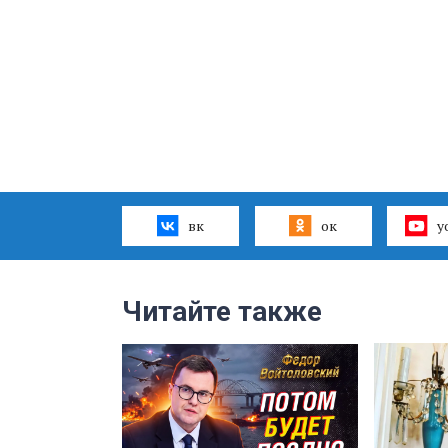
вк
ок
y
Читайте также