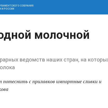
АРЛАМЕНТСКОГО СОБРАНИЯ
И И РОССИИ
 одной молочной
грарных ведомств наших стран, на которы
молока
 потеснить с прилавков импортные сливки и
кова