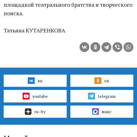
площадкой театрального братства и творческого
поиска.
Татьяна КУТАРЕНКОВА
вк
ок
youtube
telegram
ru–by
макс