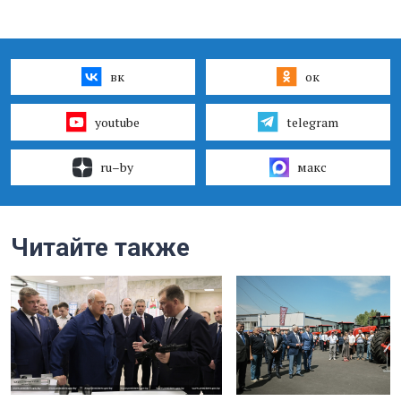
вк
ок
youtube
telegram
ru–by
макс
Читайте также