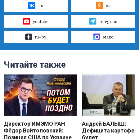
вк
ок
youtube
telegram
ru–by
макс
Читайте также
Директор ИМЭМО РАН
Андрей БАЛЫШ:
Фёдор Войтоловский:
Дефицита картофеля
Позиция США по Украине
будет