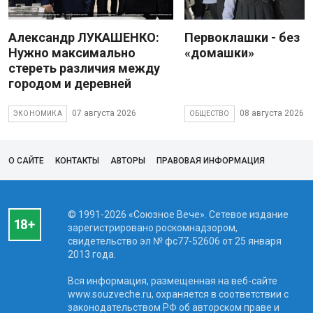
Александр ЛУКАШЕНКО:
Первоклашки - без
Нужно максимально
«домашки»
стереть различия между
городом и деревней
07 августа 2026
08 августа 2026
ЭКОНОМИКА
ОБЩЕСТВО
О САЙТЕ
КОНТАКТЫ
АВТОРЫ
ПРАВОВАЯ ИНФОРМАЦИЯ
© 1991-2026 «Союзное Вече». Сетевое издание
зарегистрировано роскомнадзором,
свидетельство эл № фc77-52606 от 25 января
2013 года.
Вся информация, размещенная на веб-сайте
www.souzveche.ru, охраняется в соответствии с
законодательством РФ об авторском праве и