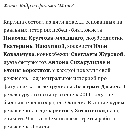
Фото: Кадр из фильма "Матч"
Картина состоит из пяти новелл, основанных на
реальных историях побед - биатлониста
Николая Круглова-младшего
, сноубордистки
Екатерины Илюхиной
, хоккеиста
Ильи
Ковальчука
, конькобежки
Светланы Журовой
,
дуэта фигуристов
Антона Сихарулидзе и
Елены Бережной
. У каждой новеллы свой
режиссер. Над центральной историей про
фигурное катание трудился
Дмитрий Дюжев
. В
режиссуру его потянуло еще в 2011 году - не
было интересных ролей. Окончил Высшие курсы
режиссеров и сценаристов у
Хотиненко
, начал
снимать. Часть в «Чемпионах» - третья работа
режиссера Дюжева.