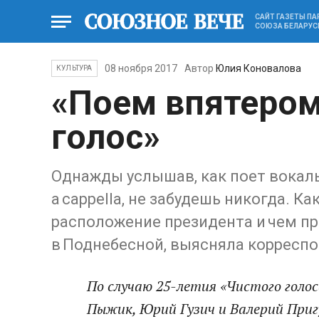
САЙТ ГАЗЕТЫ П
СОЮЗА БЕЛАРУС
08 ноября 2017
Автор
Юлия Коновалова
КУЛЬТУРА
«Поем впятером
голос»
Однажды услышав, как поет вокаль
a cappella, не забудешь никогда. К
расположение президента и чем пр
в Поднебесной, выясняла корреспо
По случаю 25-летия «Чистого голо
Пыжик, Юрий Гузич и Валерий Приг