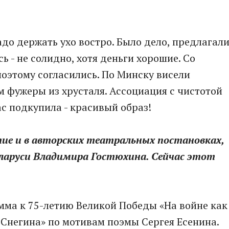
адо держать ухо востро. Было дело, предлагал
ь - не солидно, хотя деньги хорошие. Со
оэтому согласились. По Минску висели
 фужеры из хрусталя. Ассоциация с чистотой
ас подкупила - красивый образ!
тие и в авторских театральных постановках,
ларуси Владимира Гостюхина. Сейчас этот
амма к 75-летию Великой Победы «На войне как
 Снегина» по мотивам поэмы Сергея Есенина.