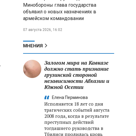
меры по защите инфраструктуры
Минобороны глава государства
от терактов
объявил о новых назначениях в
армейском командовании
Минобороны РФ: «Искандер»
уничтожил эшелон с техникой
07 августа 2026, 16:02
ВСУ в Днепропетровской
области
МНЕНИЯ
Главы правительств ЕАЭС
подписали три соглашения по
Залогом мира на Кавказе
,
e‑торговле, биржевому рынку и
должно стать признание
ученым званиям
грузинской стороной
независимости Абхазии и
Южной Осетии
Елена Перминова
Исполняется 18 лет со дня
трагических событий августа
2008 года, когда в результате
преступных действий
тогдашнего руководства в
Тбилиси пролилась кровь