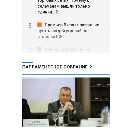
торговых сетях: Почему к
сельчанам вышли только
единицы?
-
Премьер Литвы призвал не
пугать людей угрозой со
стороны РФ
Александр Лукашенко
подарили белорусский бинокль,
изготовленный по стандартам
ПАРЛАМЕНТСКОЕ СОБРАНИЕ
НАТО
В Белгородской области при
новых атаках ВСУ пострадали
еще четыре человека
Александр Лукашенко о
работе Белкоопсоюза: «Если это
так, это жуть»
Минск возглавил рейтинг