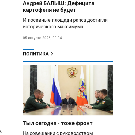
Андрей БАЛЫШ: Дефицита
самых популярных зарубежных
картофеля не будет
городов у российских туристов
И посевные площади рапса достигли
Минобороны РФ: при
исторического максимума
освобождении Анискино ВСУ
понесли большие потери, часть
05 августа 2026, 00:34
военных сдалась в плен
ПОЛИТИКА
Александр Лукашенко:
Россияне «услышали батьку» и
скупают пустующие дома в
белорусских деревнях
Алесандр Лукашенко назвал
работу сельской торговли
«неудовлетворительной» и
возмутился «просрочкой и
тухлятиной»
Тыл сегодня - тоже фронт
Владимир Путин обсудил с
к
Совбезом дополнительные
На совещании с руководством