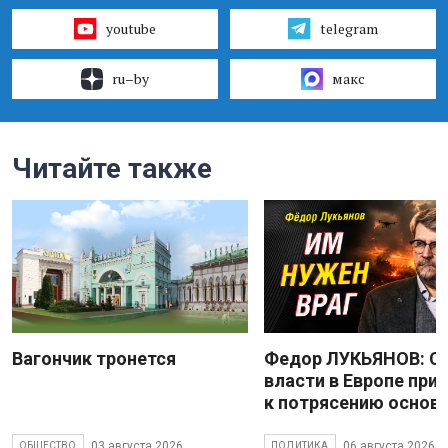
youtube
telegram
ru–by
макс
Читайте также
Вагончик тронется
Федор ЛУКЬЯНОВ: С
власти в Европе при
к потрясению основ
03 августа 2026
06 августа 2026
ОБЩЕСТВО
ПОЛИТИКА