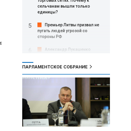
торговых сетях: Почему к
сельчанам вышли только
единицы?
Премьер Литвы призвал не
пугать людей угрозой со
стороны РФ
и
Александр Лукашенко
подарили белорусский бинокль,
изготовленный по стандартам
ПАРЛАМЕНТСКОЕ СОБРАНИЕ
НАТО
В Белгородской области при
новых атаках ВСУ пострадали
еще четыре человека
Александр Лукашенко о
работе Белкоопсоюза: «Если это
так, это жуть»
Минск возглавил рейтинг