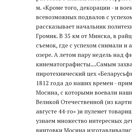
м. «Кроме того, декорации - и во
всевозможных подвалов с успехом
рассказывает начальник политех
Громик. В 35 км от Минска, в рай
съемок, где с успехом снимали и 
озере. А летом пару недель над 
кинематографисты. ​...​Самым зах
пиротехнический цех «Беларусьфи
1812 года до наших времен​ -​ пр
Мосина, с которыми воевали наш
Великой Отечественной ​(​из карти
августе 44-го» ​)​и пулемет товар
узнаем множество интересных дет
винтовки Мосина изготавливались