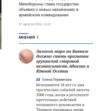
меры по защите инфраструктуры
Минобороны глава государства
от терактов
объявил о новых назначениях в
армейском командовании
Минобороны РФ: «Искандер»
уничтожил эшелон с техникой
07 августа 2026, 16:02
ВСУ в Днепропетровской
области
МНЕНИЯ
Главы правительств ЕАЭС
подписали три соглашения по
Залогом мира на Кавказе
e‑торговле, биржевому рынку и
должно стать признание
ученым званиям
грузинской стороной
независимости Абхазии и
Южной Осетии
Елена Перминова
Исполняется 18 лет со дня
трагических событий августа
2008 года, когда в результате
преступных действий
тогдашнего руководства в
Тбилиси пролилась кровь