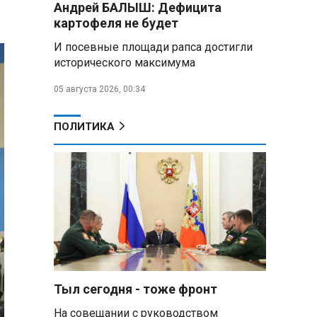
Андрей БАЛЫШ: Дефицита
самых популярных зарубежных
картофеля не будет
городов у российских туристов
И посевные площади рапса достигли
Минобороны РФ: при
исторического максимума
освобождении Анискино ВСУ
понесли большие потери, часть
05 августа 2026, 00:34
военных сдалась в плен
ПОЛИТИКА
Александр Лукашенко:
Россияне «услышали батьку» и
скупают пустующие дома в
белорусских деревнях
Алесандр Лукашенко назвал
работу сельской торговли
«неудовлетворительной» и
возмутился «просрочкой и
тухлятиной»
Тыл сегодня - тоже фронт
Владимир Путин обсудил с
Совбезом дополнительные
На совещании с руководством