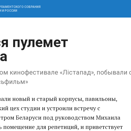
АРЛАМЕНТСКОГО СОБРАНИЯ
И И РОССИИ
ся пулемет
а
​ ​кино​фестивале «Лiстапад», побывали 
усьфильм»
али новый и старый корпус​ы​, павильоны,
ий цех студии и устроили встречу с
тром Беларуси под руководством Михаила
 помещение для репетиций, и приветств​ует​