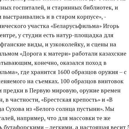
енных госпиталей, и старинных библиотек, и
 выстраивались и в старом корпусе», -
нического участка «Беларусьфильма» Игорь
центре, у студии есть натур-площадка для
афганские виды, и узкоколейку, и сцены на
фильмом «Дорога к матери» работали казахские
ватывающим, конечно, оказался поход в
льма», где хранится 1600 образцов оружия – с
именяемого на съемках. 100 образцов винтовок
и предки в Первую мировую, оружие времен
н, в частности, «Брестская крепость» и «В
ища Сухова из «Белого солнца пустыни». Мы
алей, например, что для массовки те же
 бутафорскими – легкими, а настоящая весит 