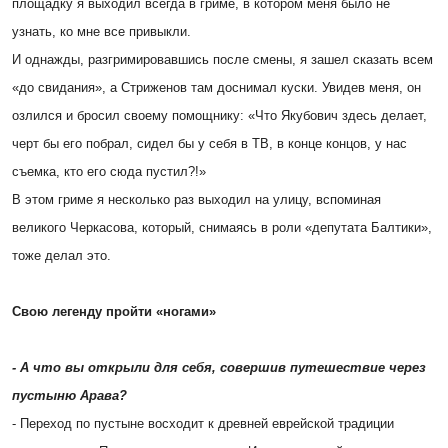
площадку я выходил всегда в гриме, в котором меня было не
узнать, ко мне все привыкли.
И однажды, разгримировавшись после смены, я зашел сказать всем
«до свидания», а Стриженов там доснимал куски. Увидев меня, он
озлился и бросил своему помощнику: «Что Якубович здесь делает,
черт бы его побрал, сидел бы у себя в ТВ, в конце концов, у нас
съемка, кто его сюда пустил?!»
В этом гриме я несколько раз выходил на улицу, вспоминая
великого Черкасова, который, снимаясь в роли «депутата Балтики»,
тоже делал это.
Cвою легенду пройти «ногами»
- А что вы открыли для себя, совершив путешествие через
пустыню Арава?
- Переход по пустыне восходит к древней еврейской традиции