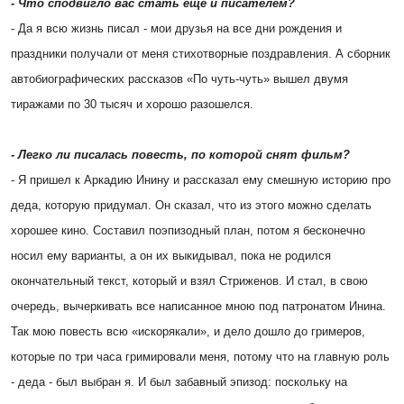
- Что сподвигло вас стать еще и писателем?
- Да я всю жизнь писал - мои друзья на все дни рождения и
праздники получали от меня стихотворные поздравления. А сборник
автобиографических рассказов «По чуть-чуть» вышел двумя
тиражами по 30 тысяч и хорошо разошелся.
- Легко ли писалась повесть, по которой снят фильм?
- Я пришел к Аркадию Инину и рассказал ему смешную историю про
деда, которую придумал. Он сказал, что из этого можно сделать
хорошее кино. Составил поэпизодный план, потом я бесконечно
носил ему варианты, а он их выкидывал, пока не родился
окончательный текст, который и взял Стриженов. И стал, в свою
очередь, вычеркивать все написанное мною под патронатом Инина.
Так мою повесть всю «искорякали», и дело дошло до гримеров,
которые по три часа гримировали меня, потому что на главную роль
- деда - был выбран я. И был забавный эпизод: поскольку на