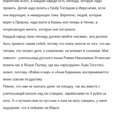
Вероятнее всего, в каждом народе есть легенда, которую надо
прожить. Детей надо возить к Гробу Господню в Иерусалим, если
они верующие, и неверующих тоже. Вероятно, людей, которые
верят в Пророка, надо везти в Казань или теперь в Чечню, в
потрясающую мечеть, которую они построили.
Каждый народ свою легенду должен пройти «ногами», все должно
быть прожито самим собой, потому что очень многое из того, что мы
читаем, что читают дети, к сожалению, не влезает в сознание. Мне
повезло - учительница русского языка Римма Николаевна Успенская
возила нас в Ясную Поляну, где мы «проходили» Льва Толстого,
может, поэтому «Война и мир» и «Анна Каренина» воспринимаются
мною совсем по-другому.
Помню, что нам не хватало денег на поездку, так мы вместе с
учительницей кололи лед на станциях, зарабатывая по 3 рубля за
ночь. А о путешествии по пустыне я пока не могу говорить, у меня
ощущение, что я побывал на Марсе.