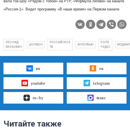
вела ток-шоу «Рядом с тобой» на РТР, «Формула любви» на канале
«Россия-1». Ведет программу «В наше время» на Первом канале.
ЛЕОНИД
РОССИЙСКОЕ
ПОЛЕ
ШОУМЕН
ИНТЕРВЬЮ
МЕДИА
ЯКУБОВИЧ
ТВ
ЧУДЕС
вк
ок
youtube
telegram
ru–by
макс
Читайте также