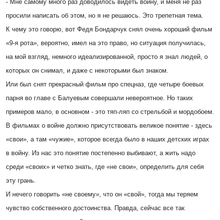
- Мне самому много раз доводилось видеть войну, и меня не раз
просили написать об этом, но я не решаюсь. Это трепетная тема.
К чему это говорю, вот Федя Бондарчук снял очень хороший фильм
«9-я рота», вероятно, имел на это право, но ситуация получилась,
на мой взгляд, немного идеализированной, просто я знал людей, о
которых он снимал, и даже с некоторыми был знаком.
Или был снят прекрасный фильм про спецназ, где четыре боевых
парня во главе с Балуевым совершали невероятное. Но таких
примеров мало, в основном - это тяп-ляп со стрельбой и мордобоем.
В фильмах о войне должно присутствовать великое понятие - здесь
«свои», а там «чужие», которое всегда было в наших детских играх
в войну. Из нас это понятие постепенно выбивают, а жить надо
среди «своих» и четко знать, где «не свои», определить для себя
эту грань.
И нечего говорить «не своему», что он «свой», тогда мы теряем
чувство собственного достоинства. Правда, сейчас все так