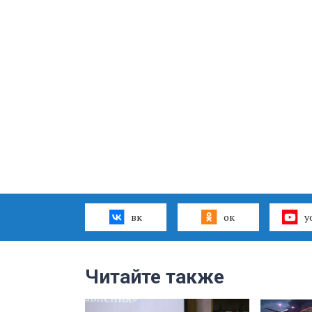
вк
ок
y
Читайте также