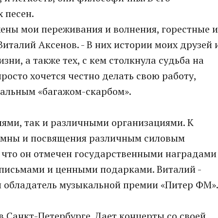
х песен.
ажены мои переживания и волнения, горестные и
италий Аксенов. - В них истории моих друзей 
изни, а также тех, с кем столкнула судьба на
просто хочется честно делать свою работу,
кальным «багажом-скарбом».
лями, так и различными организациями. К
имны и посвящения различным силовым
а что он отмечен государственными наградами
письмами и ценными подарками. Виталий -
 и обладатель музыкальной премии «Питер ФМ»
в Санкт-Петербурге. Дает концерты со своей