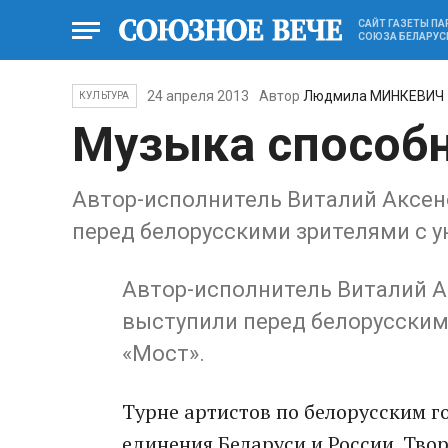
САЙТ ГАЗЕТЫ П
СОЮЗА БЕЛАРУС
24 апреля 2013
Автор
Людмила МИНКЕВИЧ
КУЛЬТУРА
Музыка способн
Автор-исполнитель Виталий Аксено
перед белорусскими зрителями с 
Автор-исполнитель Виталий Ак
выступили перед белорусским
«Мост».
Турне артистов по белорусским г
единения Беларуси и России. Тво