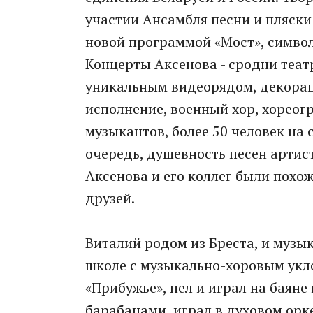
участии Ансамбля песни и пляски
новой программой «Мост», симво
Концерты Аксенова - сродни теа
уникальным видеорядом, декора
исполнение, военный хор, хореог
музыкантов, более 50 человек на с
очередь, душевность песен артист
Аксенова и его коллег были похо
друзей.
Виталий родом из Бреста, и музык
школе с музыкально-хоровым укл
«Прибужье», пел и играл на баяне
барабанами, играл в духовом орк