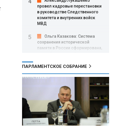
Александр Лукашенко
провел кадровые перестановки
с
в руководстве Следственного
комитета и внутренних войск
МВД
Ольга Казакова: Система
сохранения исторической
памяти в России сформирована,
но требует дальнейшего
укрепления
ПАРЛАМЕНТСКОЕ СОБРАНИЕ
Игорь Сергеенко в
«Минскстрое»: Строители
формируют новый облик страны
и должны активнее участвовать
в улучшении охраны труда
МИД РФ: Поездка
Зеленского в США не принесла
ожидаемых результатов