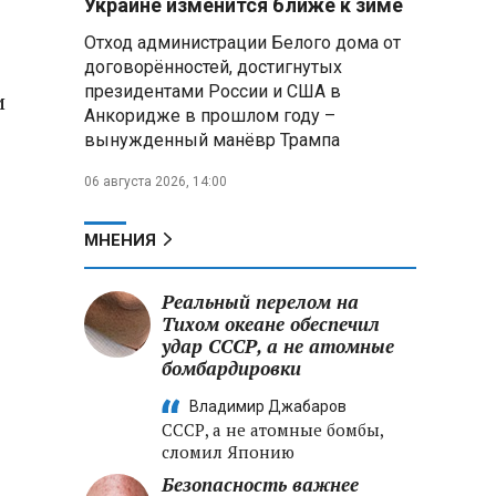
Украине изменится ближе к зиме
превысили 6,5 трлн рублей
Отход администрации Белого дома от
договорённостей, достигнутых
Белорусские ракетчики
президентами России и США в
отработали перехват воздушных
и
целей с применением реальных
Анкоридже в прошлом году –
летательных аппаратов
вынужденный манёвр Трампа
06 августа 2026, 14:00
Президент Алжира готовится
к визиту в Беларусь — МИД
Алжира
МНЕНИЯ
Лантратова: судьба около
300 жителей Курской области,
Реальный перелом на
попавших в плен после
Тихом океане обеспечил
вторжения боевиков, остается
удар СССР, а не атомные
неизвестной
бомбардировки
Владимир Джабаров
.
СССР, а не атомные бомбы,
сломил Японию
Безопасность важнее