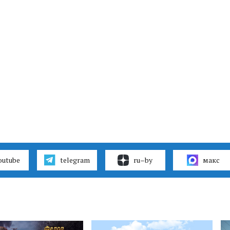
outube
telegram
ru–by
макс