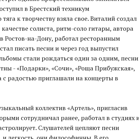
оступил в Брестский техникум
тяга к творчеству взяла свое. Виталий создал
 качестве солиста, ритм-соло гитары, автора
л в Ростов-на-Дону, работал ресторанным
стал писать песни и через год выпустил
альбомы стали рождаться один за одним, песни
тны - «Подарки», «Сочи», «Роща Прибужская»,
та с радостью приглашали на концерты в
узыкальный коллектив «Артель», пригласив
орыми сотрудничал ранее, работал в студиях 
гастролирует. Слушателей цепляют песни
а, и легкость, они философичны. В его